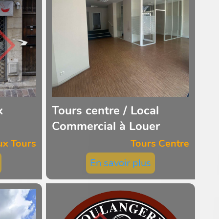
x
Tours centre / Local
Commercial à Louer
ux Tours
Tours Centre
En savoir plus