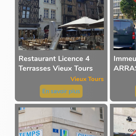
Restaurant Licence 4
Immeu
Terrasses Vieux Tours
ARRA
Vieux Tours
En savoir plus