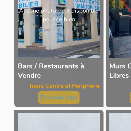
Aucune photo n’est disponible
pour ce bien
Bars / Restaurants à
Murs 
Vendre
Libres
Tours Centre et Périphérie
En savoir plus